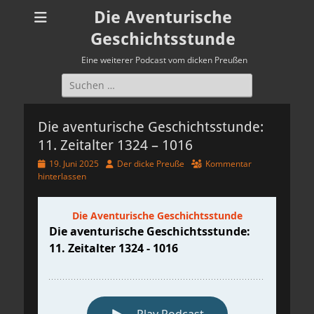
Die Aventurische
Geschichtsstunde
Eine weiterer Podcast vom dicken Preußen
Suchen
nach:
Die aventurische Geschichtsstunde:
11. Zeitalter 1324 – 1016
Veröffentlicht
Autor
19. Juni 2025
Der dicke Preuße
Kommentar
am
hinterlassen