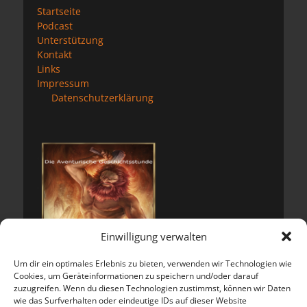
Startseite
Podcast
Unterstützung
Kontakt
Links
Impressum
Datenschutzerklärung
Einwilligung verwalten
Um dir ein optimales Erlebnis zu bieten, verwenden wir Technologien wie
Cookies, um Geräteinformationen zu speichern und/oder darauf
zuzugreifen. Wenn du diesen Technologien zustimmst, können wir Daten
wie das Surfverhalten oder eindeutige IDs auf dieser Website