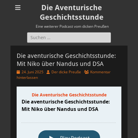
Die Aventurische
Geschichtsstunde
Eine weiterer Podcast vom dicken Preußen
Suchen
nach:
Die aventurische Geschichtsstunde:
Mit Niko über Nandus und DSA
Veröffentlicht
Autor
24. Juni 2025
Der dicke Preuße
Kommentar
am
hinterlassen