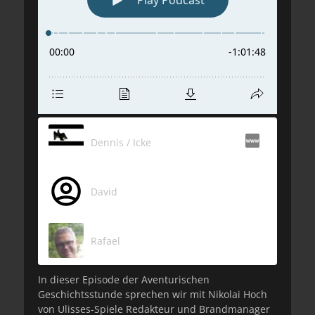
Dennis / Icke
David
Rafael
In dieser Episode der Aventurischen
Geschichtsstunde sprechen wir mit Nikolai Hoch
von Ulisses-Spiele Redakteur und Brandmanager