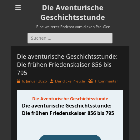
Die Aventurische
Geschichtsstunde
Eine weiterer Podcast vom dicken Preußen
Suchen
nach:
Die aventurische Geschichtsstunde:
Die frühen Friedenskaiser 856 bis
795
Veröffentlicht
Autor
6. Januar 2026
Der dicke Preuße
1 Kommentar
am