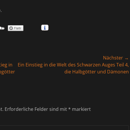
.
Nächster →
Nächster
ieg in
Ein Einstieg in die Welt des Schwarzen Auges Teil 4,
Beitrag:
bgötter
die Halbgötter und Dämonen
t.
Erforderliche Felder sind mit
*
markiert