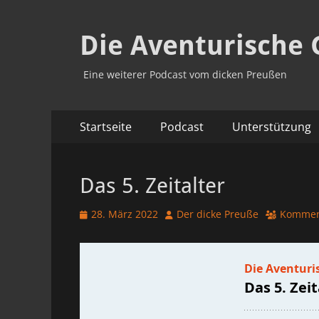
Die Aventurische 
Eine weiterer Podcast vom dicken Preußen
Primäres
Zum
Startseite
Podcast
Unterstützung
Inhalt
Menü
springen
Das 5. Zeitalter
Veröffentlicht
Autor
28. März 2022
Der dicke Preuße
Komment
am