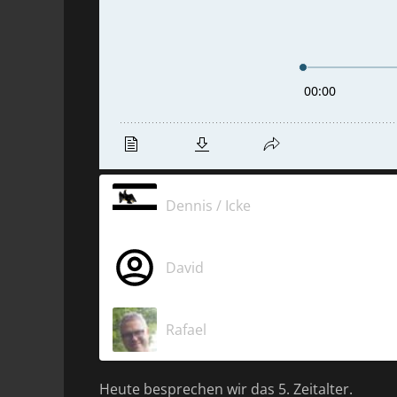
Dennis / Icke
David
Rafael
Heute besprechen wir das 5. Zeitalter.