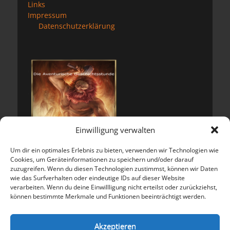
Links
Impressum
Datenschutzerklärung
Einwilligung verwalten
Um dir ein optimales Erlebnis zu bieten, verwenden wir Technologien wie
Cookies, um Geräteinformationen zu speichern und/oder darauf
zuzugreifen. Wenn du diesen Technologien zustimmst, können wir Daten
wie das Surfverhalten oder eindeutige IDs auf dieser Website
verarbeiten. Wenn du deine Einwillligung nicht erteilst oder zurückziehst,
können bestimmte Merkmale und Funktionen beeinträchtigt werden.
Meta
Anmelden
Akzeptieren